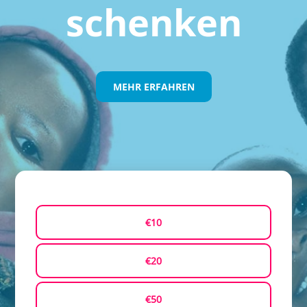
schenken
MEHR ERFAHREN
€10
€20
€50