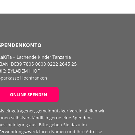
SPENDENKONTO
LaKiTa – Lachende Kinder Tanzania
IBAN:
DE39 7805 0000 0222 2645 25
BIC: BYLADEM1HOF
Sparkasse Hochfranken
ONLINE SPENDEN
Als eingetragener, gemeinnütziger Verein stellen wir
Ihnen selbst­verständlich gerne eine Spenden­
bescheinigung aus. Bitte geben Sie dazu im
Verwendungs­zweck Ihren Namen und Ihre Adresse