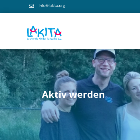
info@lakita.org

Aktiv werden